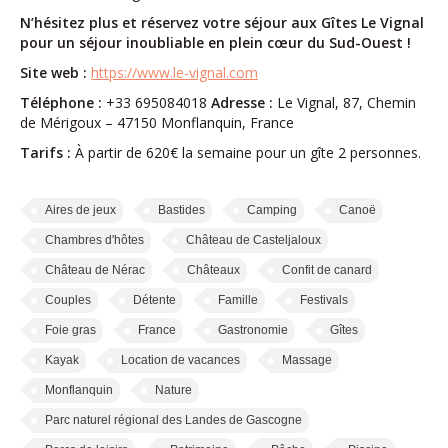
N’hésitez plus et réservez votre séjour aux Gîtes Le Vignal
pour un séjour inoubliable en plein cœur du Sud-Ouest !
Site web :
https://www.le-vignal.com
Téléphone :
+33 695084018
Adresse :
Le Vignal, 87, Chemin
de Mérigoux – 47150 Monflanquin, France
Tarifs :
À partir de 620€ la semaine pour un gîte 2 personnes.
Aires de jeux
Bastides
Camping
Canoë
Chambres d'hôtes
Château de Casteljaloux
Château de Nérac
Châteaux
Confit de canard
Couples
Détente
Famille
Festivals
Foie gras
France
Gastronomie
Gîtes
Kayak
Location de vacances
Massage
Monflanquin
Nature
Parc naturel régional des Landes de Gascogne