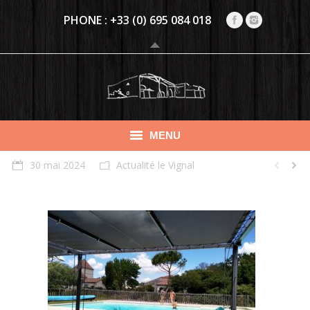
PHONE :
+33 (0) 695 084 018
MENU
30 mai 2024
Actualité le Vignal
PRÉSENTATION
NOS GÎTES
CHAMBRE D’HÔTES CLIMATISÉE (4 PERS.)
ACTIVITÉS
ÉVÉNEMENTIEL