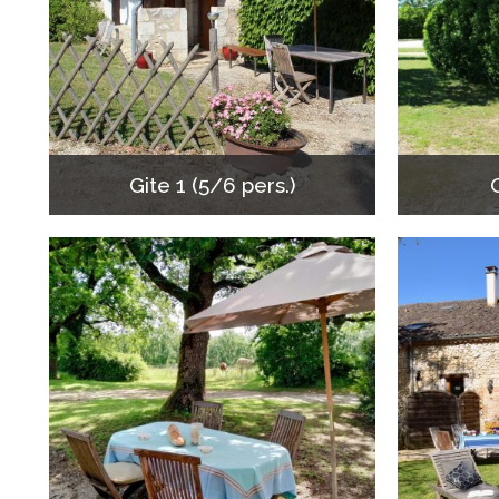
Gite 1 (5/6 pers.)
G