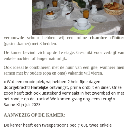
ROUTE
PRIJZEN
CONTACT & RÉSERVATIONS
verbouwde schuur hebben wij een ruime
chambre d’hôtes
(gasten-
kamer) met 3
bedden
.
De kamer bevindt zich op de 1e etage. Geschikt voor verblijf van
enkele nachten of langer natuurlijk.
Ook ideaal te combineren met de huur van een gite, wanneer men
samen met bv ouders (opa en oma) vakantie wil vieren.
« Wat een mooie plek, wij hebben 2 hele fijne dagen
doorgebracht! Hartelijke ontvangst, prima ontbijt en diner. Onze
zoon heeft zich ook uitstekend vermaakt in het zwembad en met
het rondje op de tractor! We komen graag nog eens terug! »
Sanne Klijn Juli 2023
AANWEZIG OP DE KAMER
:
De kamer heeft een tweepersoons bed (160), twee enkele