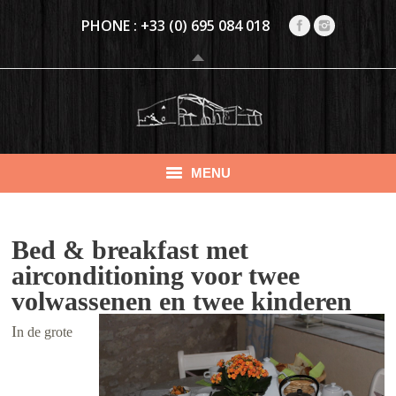
PHONE :
+33 (0) 695 084 018
MENU
PRÉSENTATION
Bed & breakfast met
VAKANTIEHUIZEN
airconditioning
voor twee
volwassenen en twee kinderen
CHAMBRE D’HÔTES CLIMATISÉE (4 PERS.)
I
n de grote
ACTIVITEITEN
EVENEMENTEN