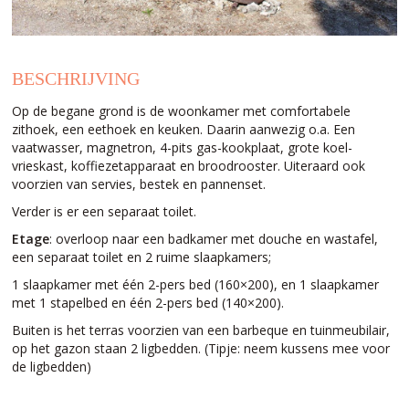
BESCHRIJVING
Op de begane grond is de woonkamer met comfortabele
zithoek, een eethoek en keuken. Daarin aanwezig o.a. Een
vaatwasser, magnetron, 4-pits gas-kookplaat, grote koel-
vrieskast, koffiezetapparaat en broodrooster. Uiteraard ook
voorzien van servies, bestek en pannenset.
Verder is er een separaat toilet.
Etage
: overloop naar een badkamer met douche en wastafel,
een separaat toilet en 2 ruime slaapkamers;
1 slaapkamer met één 2-pers bed (160×200), en 1 slaapkamer
met 1 stapelbed en één 2-pers bed (140×200).
Buiten is het terras voorzien van een barbeque en tuinmeubilair,
op het gazon staan 2 ligbedden. (Tipje: neem kussens mee voor
de ligbedden)