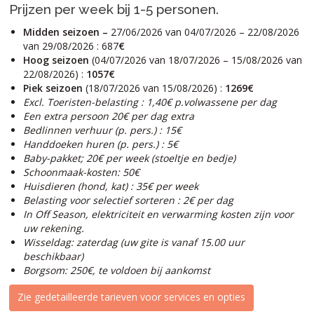
Prijzen per week bij 1-5 personen.
Midden seizoen –
27/06/2026 van 04/07/2026 – 22/08/2026
van 29/08/2026 : 687
€
Hoog seizoen
(04/07/2026 van 18/07/2026 – 15/08/2026 van
22/08/2026) :
1057€
Piek seizoen
(18/07/2026 van 15/08/2026) :
1269€
Excl. Toeristen-belasting : 1,40€ p.volwassene per dag
Een extra persoon 20€ per dag extra
Bedlinnen verhuur (p. pers.) : 15€
Handdoeken huren (p. pers.) : 5€
Baby-pakket; 20€ per week (stoeltje en bedje)
Schoonmaak-kosten: 50€
Huisdieren (hond, kat) : 35€ per week
Belasting voor selectief sorteren : 2€ per dag
In Off Season, elektriciteit en verwarming kosten zijn voor
uw rekening.
Wisseldag: zaterdag (uw gite is vanaf 15.00 uur
beschikbaar)
Borgsom: 250€, te voldoen bij aankomst
Zie gedetailleerde tarieven voor services en opties