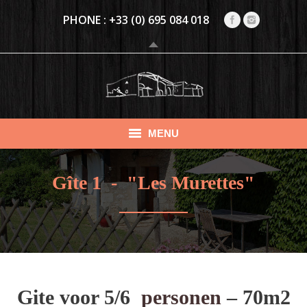
PHONE :
+33 (0) 695 084 018
MENU
PRÉSENTATION
Gîte 1 - "Les Murettes"
VAKANTIEHUIZEN
CHAMBRE D’HÔTES CLIMATISÉE (4 PERS.)
ACTIVITEITEN
EVENEMENTEN
Gite voor 5/6
personen
– 70m2