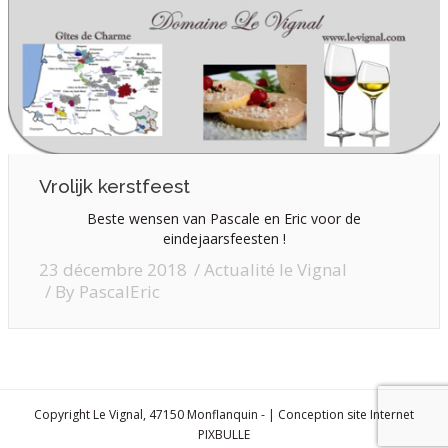
ROUTE
PRIJZEN
CONTACT & RÉSERVATIONS
Vrolijk kerstfeest
Beste wensen van Pascale en Eric voor de
eindejaarsfeesten !
23 décembre 2018
Actualité le Vignal
By
PascalEric
Copyright Le Vignal, 47150 Monflanquin - | Conception site Internet
PIXBULLE