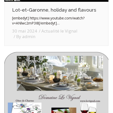
Lot-et-Garonne, holiday and flavours
[embedyt] https://www.youtube.com/watch?
v=ANlwc2mP3I8[/embedyt]…
30 mai 2024
Actualité le Vignal
By
admin