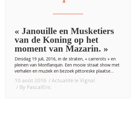
« Janouille en Musketiers
van de Koning op het
moment van Mazarin. »
Dinsdag 19 juli, 2016, in de straten, « carrerots » en
pleinen van Monflanquin. Een mooie straat show met
verhalen en muziek en bezoek pittoreske plaatse…
10 août 2016
Actualité le Vignal
By
PascalEric