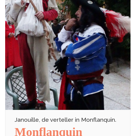
Janouille, de verteller in Monflanquin.
Monflanquin