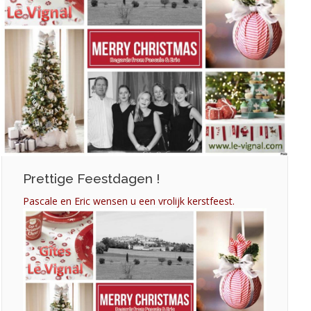
Prettige Feestdagen !
Pascale en Eric wensen u een vrolijk kerstfeest.
24
déc
201
Ac
le
B