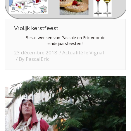
Vrolijk kerstfeest
Beste wensen van Pascale en Eric voor de
eindejaarsfeesten !
23 décembre 2018
Actualité le Vignal
By
PascalEric