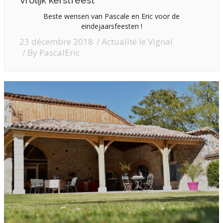
Vrolijk kerstfeest
Beste wensen van Pascale en Eric voor de
eindejaarsfeesten !
23 décembre 2018
Actualité le Vignal
By
PascalEric