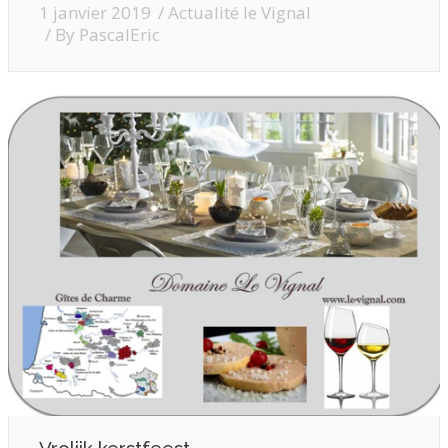
1 janvier 2019
Actualité le Vignal
By
PascalEric